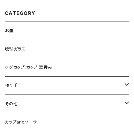
CATEGORY
お皿
琉球ガラス
マグカップ.カップ.湯呑み
作り手
陶芸こまがた
その他
榮一工房
陶眞窯
カップandソーサー