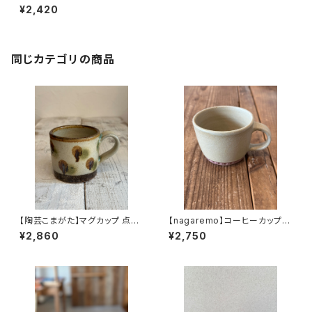
¥2,420
同じカテゴリの商品
【陶芸こまがた】マグカップ 点打
【nagaremo】コーヒーカップ
ち(ドット) やちむん
グレー土見せ やちむん
¥2,860
¥2,750