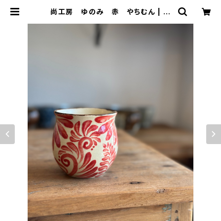
尚工房 ゆのみ 赤 やちむん | 人
と器 ヒトトキ