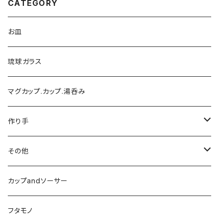
CATEGORY
お皿
琉球ガラス
マグカップ.カップ.湯呑み
作り手
陶芸こまがた
その他
榮一工房
陶眞窯
カップandソーサー
ガラス工房ブンタロウ
フタモノ