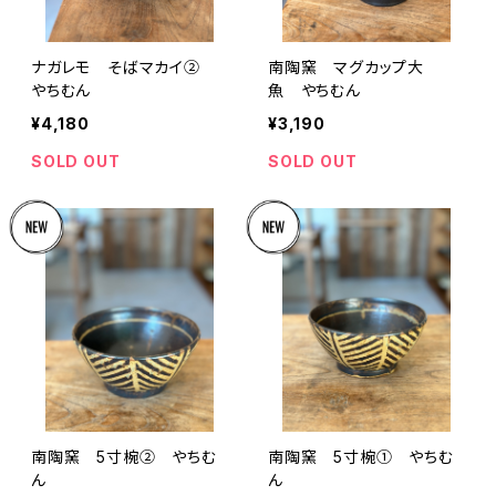
ナガレモ そばマカイ②
南陶窯 マグカップ大
やちむん
魚 やちむん
¥4,180
¥3,190
SOLD OUT
SOLD OUT
南陶窯 5寸椀② やちむ
南陶窯 5寸椀① やちむ
ん
ん