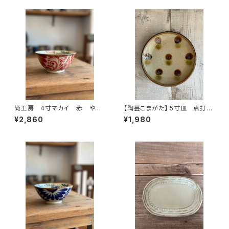
尚工房 4寸マカイ 赤 やち
【陶芸こまがた】 5寸皿 点打ち
むん
(ドット) やちむん
¥2,860
¥1,980