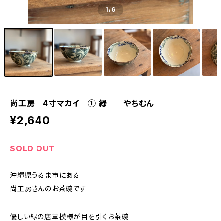
1
/6
尚工房 4寸マカイ ① 緑 やちむん
¥2,640
SOLD OUT
沖縄県うるま市にある
尚工房さんのお茶碗です
優しい緑の唐草模様が目を引くお茶碗