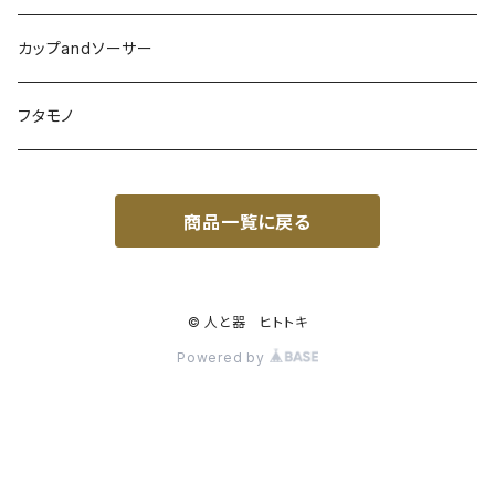
榮一工房
陶眞窯
カップandソーサー
ガラス工房ブンタロウ
フタモノ
工房風花
商品一覧に戻る
サオラ
仲間陶房
© 人と器 ヒトトキ
Powered by
茂生窯
土から生まれた僕たち