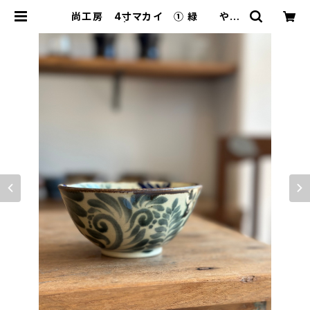
尚工房 4寸マカイ ① 緑 やち
むん | 人と器 ヒトトキ