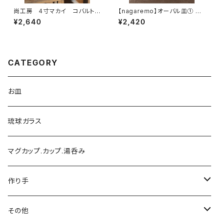
尚工房 4寸マカイ コバルトブ
【nagaremo】オーバル皿① し
ルー やちむん
のぎグレー やちむん
¥2,640
¥2,420
CATEGORY
お皿
琉球ガラス
マグカップ.カップ.湯呑み
作り手
陶芸こまがた
その他