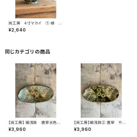
尚工房 4寸マカイ ① 緑
やちむん
¥2,640
同じカテゴリの商品
【尚工房】 細浅鉢 唐草水色
【尚工房】細浅鉢② 唐草 やち
やちむん
むん
¥3,960
¥3,960