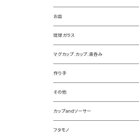
お皿
琉球ガラス
マグカップ.カップ.湯呑み
作り手
陶芸こまがた
その他
榮一工房
陶眞窯
カップandソーサー
ガラス工房ブンタロウ
フタモノ