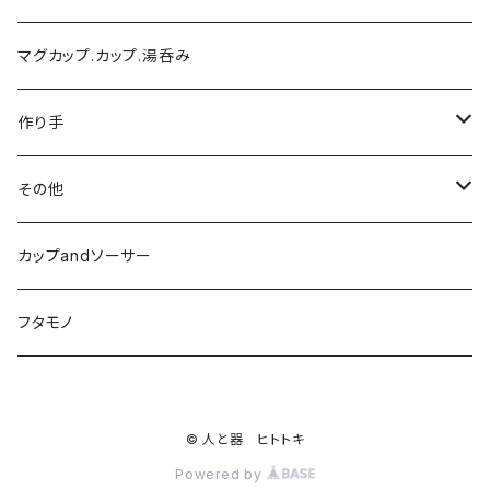
マグカップ.カップ.湯呑み
作り手
陶芸こまがた
その他
榮一工房
陶眞窯
カップandソーサー
ガラス工房ブンタロウ
フタモノ
工房風花
© 人と器 ヒトトキ
サオラ
Powered by