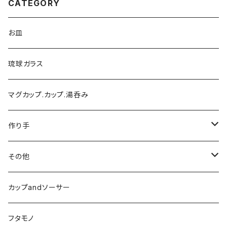
CATEGORY
お皿
琉球ガラス
マグカップ.カップ.湯呑み
作り手
陶芸こまがた
その他
榮一工房
陶眞窯
カップandソーサー
ガラス工房ブンタロウ
フタモノ