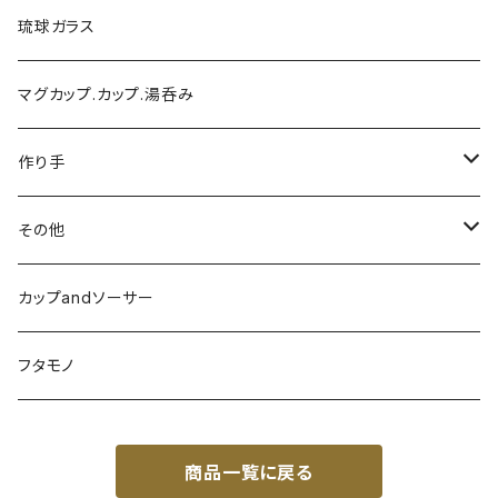
琉球ガラス
マグカップ.カップ.湯呑み
作り手
陶芸こまがた
その他
榮一工房
陶眞窯
カップandソーサー
ガラス工房ブンタロウ
フタモノ
工房風花
商品一覧に戻る