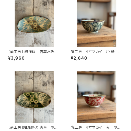
【尚工房】 細浅鉢 唐草水色
尚工房 4寸マカイ ① 緑
やちむん
やちむん
¥3,960
¥2,640
【尚工房】細浅鉢② 唐草 やち
尚工房 4寸マカイ 赤 やち