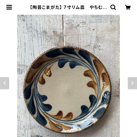
【陶芸こまがた】 7寸リム皿 やちむん
| 人と器 ヒトトキ