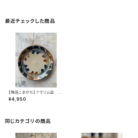
最近チェックした商品
【陶芸こまがた】 7寸リム皿 や
ちむん
¥4,950
同じカテゴリの商品