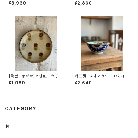
むん
むん
¥3,960
¥2,860
【陶芸こまがた】 5寸皿 点打ち
尚工房 4寸マカイ コバルトブ
(ドット) やちむん
ルー やちむん
¥1,980
¥2,640
CATEGORY
お皿