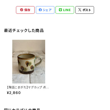
保存
シェア
LINE
ポスト
最近チェックした商品
【陶芸こまがた】マグカップ 点打
ち(ドット) やちむん
¥2,860