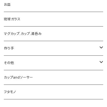
お皿
琉球ガラス
マグカップ.カップ.湯呑み
作り手
陶芸こまがた
その他
榮一工房
陶眞窯
カップandソーサー
ガラス工房ブンタロウ
フタモノ
工房風花