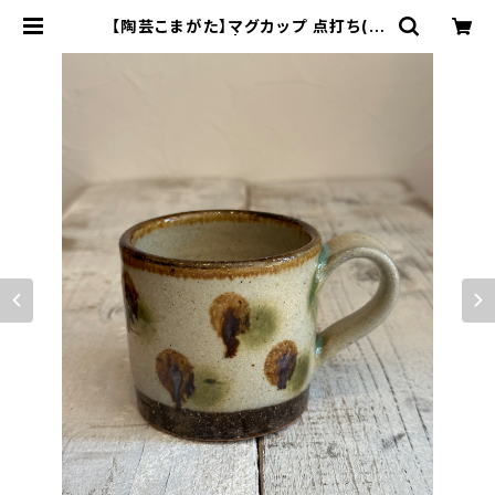
【陶芸こまがた】マグカップ 点打ち(ド
ット) やちむん | 人と器 ヒトトキ